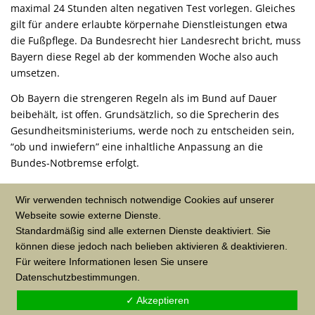
maximal 24 Stunden alten negativen Test vorlegen. Gleiches
gilt für andere erlaubte körpernahe Dienstleistungen etwa
die Fußpflege. Da Bundesrecht hier Landesrecht bricht, muss
Bayern diese Regel ab der kommenden Woche also auch
umsetzen.
Ob Bayern die strengeren Regeln als im Bund auf Dauer
beibehält, ist offen. Grundsätzlich, so die Sprecherin des
Gesundheitsministeriums, werde noch zu entscheiden sein,
“ob und inwiefern” eine inhaltliche Anpassung an die
Bundes-Notbremse erfolgt.
Quelle: br24.de / Red. jruder.de
Wir verwenden technisch notwendige Cookies auf unserer
Webseite sowie externe Dienste.
Standardmäßig sind alle externen Dienste deaktiviert. Sie
können diese jedoch nach belieben aktivieren & deaktivieren.
VERÖFFENTLICHT IN
CORONA-KRISE
Für weitere Informationen lesen Sie unsere
Datenschutzbestimmungen.
✓ Akzeptieren