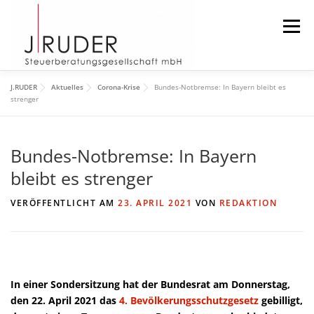
Zum
Inhalt
Menü
springen
J.RUDER
Aktuelles
Corona-Krise
Bundes-Notbremse: In Bayern bleibt es
START
AKTUELLES
DIE KANZLEI
strenger
Bundes-Notbremse: In Bayern
DAS TEAM
DOWNLOAD
IMPRESSUM
bleibt es strenger
SUCHEN
VERÖFFENTLICHT AM
23. APRIL 2021
VON
REDAKTION
In einer Sondersitzung hat der Bundesrat am Donnerstag,
den 22. April 2021 das
4. Bevölkerungsschutzgesetz
gebilligt,