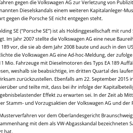
ahren gegen die Volkswagen AG zur Verletzung von Publizit
nnten Dieselskandals einem weiteren Kapitalanleger-Mus
rt gegen die Porsche SE nicht entgegen steht.
ding SE (“Porsche SE”) ist als Holdinggesellschaft mit run
gt. Im Jahr 2007 stellte die Volkswagen AG eine neue Baure
189 vor, die sie ab dem Jahr 2008 baute und auch in den U
lichte die Volkswagen AG eine Ad-hoc-Meldung, der zufolge
1 Mio. Fahrzeuge mit Dieselmotoren des Typs EA 189 Auffäll
sen, weshalb sie beabsichtige, im dritten Quartal des lauf
irksam zurückzustellen. Ebenfalls am 22. September 2015 i
erüber und teilte mit, dass bei ihr infolge der Kapitalbete
ebnisbelastender Effekt zu erwarten sei. In der Zeit ab Mi
der Stamm- und Vorzugsaktien der Volkswagen AG und der P
-Musterverfahren vor dem Oberlandesgericht Braunschweig s
sammenhang mit dem als VW-Abgasskandal bezeichneten Sa
zt hat.