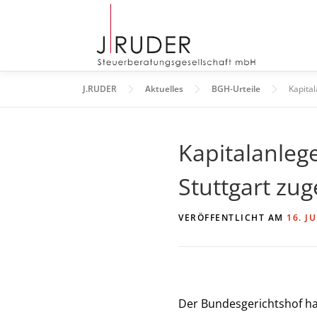
Zum
Inhalt
springen
J.RUDER
Aktuelles
BGH-Urteile
Kapita
Kapitalanleg
Stuttgart zu
VERÖFFENTLICHT AM
16. J
Der Bundesgerichtshof ha