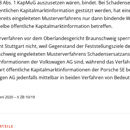
8 Abs. 1 KapMuG auszusetzen wären, bindet. Bei Schadense
entlichen Kapitalmarktinformation gestützt werden, hat ein
bereits eingeleiteten Musterverfahrens nur dann bindende 
elbe öffentliche Kapitalmarktinformation betreffen.
rverfahren vor dem Oberlandesgericht Braunschweig sperr
 Stuttgart nicht, weil Gegenstand der Feststellungsziele d
schweig eingeleiteten Musterverfahrens Schadensersatzan
tinformationen der Volkswagen AG sind, während das Verfa
rt öffentliche Kapitalmarktinformationen der Porsche SE be
en AG jedenfalls mittelbar in beiden Verfahren von Bedeutu
ni 2020 – II ZB 10/19
RTEILE