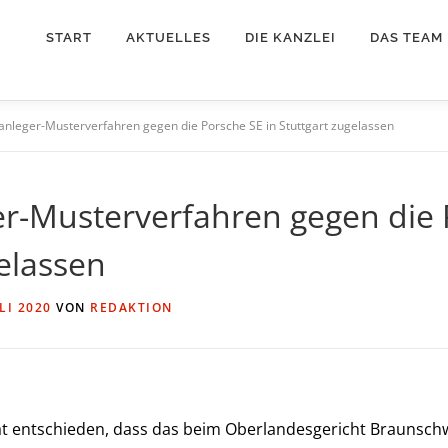
START
AKTUELLES
DIE KANZLEI
DAS TEAM
lanleger-Musterverfahren gegen die Porsche SE in Stuttgart zugelassen
er-Musterverfahren gegen die 
gelassen
ULI 2020
VON
REDAKTION
t entschieden, dass das beim Oberlandesgericht Braunsch