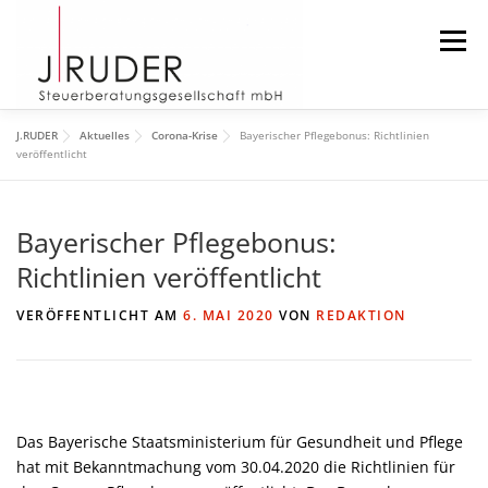
Zum
Inhalt
Menü
springen
J.RUDER
Aktuelles
Corona-Krise
Bayerischer Pflegebonus: Richtlinien
START
AKTUELLES
DIE KANZLEI
veröffentlicht
Bayerischer Pflegebonus:
DAS TEAM
DOWNLOAD
IMPRESSUM
Richtlinien veröffentlicht
SUCHEN
VERÖFFENTLICHT AM
6. MAI 2020
VON
REDAKTION
Das Bayerische Staatsministerium für Gesundheit und Pflege
hat mit Bekanntmachung vom 30.04.2020 die Richtlinien für