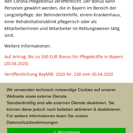
den Corona-Pflegebonus veröffentlicht. Der Bonus kann
Personen gewährt werden, die in Bayern im Bereich der
Langzeitpflege, der Behindertenhilfe, einem Krankenhaus,
einer Rehabilitationsklinik pflegerisch oder als
Mitarbeiterinnen und Mitarbeiter im Rettungswesen tätig
sind.
Weitere Informationen:
Auf Antrag: Bis zu 500 EUR Bonus für Pflegekräfte in Bayern
(20.04.2020)
Veröffentlichung BayMBl. 2020 Nr. 238 vom 30.04.2020
Red./BR
Wir verwenden technisch notwendige Cookies auf unserer
Webseite sowie externe Dienste.
Standardmäßig sind alle externen Dienste deaktiviert. Sie
können diese jedoch nach belieben aktivieren & deaktivieren.
VERÖFFENTLICHT IN
CORONA-KRISE
Für weitere Informationen lesen Sie unsere
Datenschutzbestimmungen.
✓ Akzeptieren