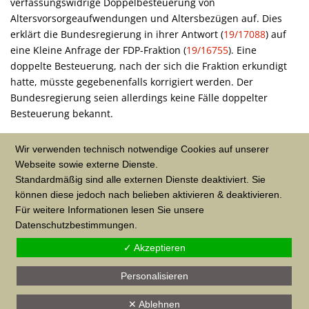
verfassungswidrige Doppelbesteuerung von
Altersvorsorgeaufwendungen und Altersbezügen auf. Dies
erklärt die Bundesregierung in ihrer Antwort (
19/17088
) auf
eine Kleine Anfrage der FDP-Fraktion (
19/16755
). Eine
doppelte Besteuerung, nach der sich die Fraktion erkundigt
hatte, müsste gegebenenfalls korrigiert werden. Der
Bundesregierung seien allerdings keine Fälle doppelter
Besteuerung bekannt.
Quelle: Bundestag, hib/HLE
Wir verwenden technisch notwendige Cookies auf unserer
Webseite sowie externe Dienste.
Standardmäßig sind alle externen Dienste deaktiviert. Sie
können diese jedoch nach belieben aktivieren & deaktivieren.
VERÖFFENTLICHT IN
ALLGEMEIN
Für weitere Informationen lesen Sie unsere
Datenschutzbestimmungen.
✓ Akzeptieren
Personalisieren
©2022 J.RUDER Steuerberatungsgesellschaft mbH
✕ Ablehnen