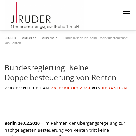
Zum
Inhalt
Menü
springen
J.RUDER
Aktuelles
Allgemein
Bundesregierung: Keine Doppelbesteuerung
START
AKTUELLES
DIE KANZLEI
von Renten
Bundesregierung: Keine
DAS TEAM
DOWNLOAD
IMPRESSUM
Doppelbesteuerung von Renten
SUCHEN
VERÖFFENTLICHT AM
26. FEBRUAR 2020
VON
REDAKTION
Berlin
26.02.2020
– Im Rahmen der Übergangsregelung zur
nachgelagerten Besteuerung von Renten tritt keine