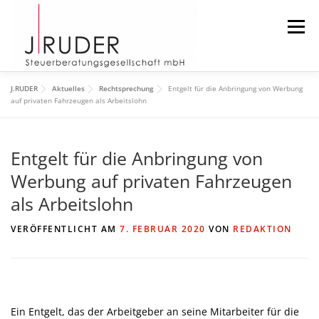
Zum
Inhalt
Menü
springen
J.RUDER
Aktuelles
Rechtsprechung
Entgelt für die Anbringung von Werbung
START
AKTUELLES
DIE KANZLEI
auf privaten Fahrzeugen als Arbeitslohn
Entgelt für die Anbringung von
DAS TEAM
DOWNLOAD
IMPRESSUM
Werbung auf privaten Fahrzeugen
als Arbeitslohn
SUCHEN
VERÖFFENTLICHT AM
7. FEBRUAR 2020
VON
REDAKTION
Ein Entgelt, das der Arbeitgeber an seine Mitarbeiter für die