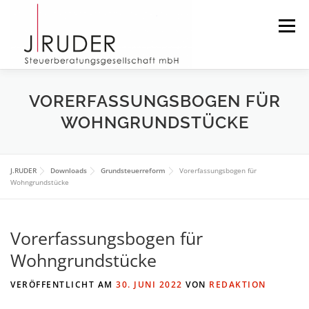
Zum
Inhalt
Menü
springen
START
AKTUELLES
DIE KANZLEI
VORERFASSUNGSBOGEN FÜR
WOHNGRUNDSTÜCKE
DAS TEAM
DOWNLOAD
IMPRESSUM
J.RUDER
Downloads
Grundsteuerreform
Vorerfassungsbogen für
Wohngrundstücke
SUCHEN
Vorerfassungsbogen für
Wohngrundstücke
VERÖFFENTLICHT AM
30. JUNI 2022
VON
REDAKTION