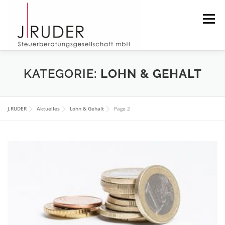
Zum
Inhalt
Menü
springen
START
AKTUELLES
DIE KANZLEI
KATEGORIE:
LOHN & GEHALT
DAS TEAM
DOWNLOAD
IMPRESSUM
J.RUDER
Aktuelles
Lohn & Gehalt
Page 2
SUCHEN