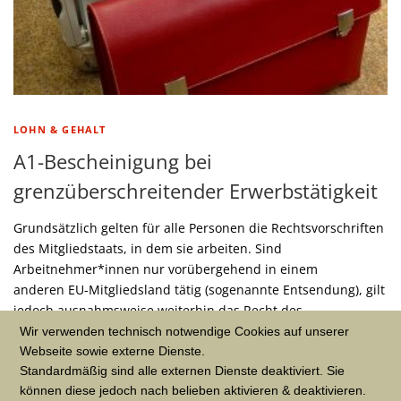
LOHN & GEHALT
A1-Bescheinigung bei
grenzüberschreitender Erwerbstätigkeit
Grundsätzlich gelten für alle Personen die Rechtsvorschriften
des Mitgliedstaats, in dem sie arbeiten. Sind
Arbeitnehmer*innen nur vorübergehend in einem
anderen EU-Mitgliedsland tätig (sogenannte Entsendung), gilt
jedoch ausnahmsweise weiterhin das Recht des …
Wir verwenden technisch notwendige Cookies auf unserer
B
Webseite sowie externe Dienste.
Standardmäßig sind alle externen Dienste deaktiviert. Sie
e
NEUERE BEITRÄGE
können diese jedoch nach belieben aktivieren & deaktivieren.
i