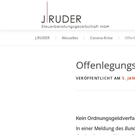
Zum
Inhalt
springen
J.RUDER
Aktuelles
Corona-Krise
Offen
Offenlegungs
VERÖFFENTLICHT AM
5. JA
Kein Ordnungsgeldverfah
In einer Meldung des
Bund