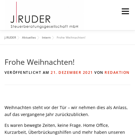
Zum
Inhalt
Menü
springen
J.RUDER
Aktuelles
Intern
Frohe Weihnachten!
START
AKTUELLES
DIE KANZLEI
Frohe Weihnachten!
DAS TEAM
DOWNLOAD
IMPRESSUM
VERÖFFENTLICHT AM
21. DEZEMBER 2021
VON
REDAKTION
SUCHEN
Weihnachten steht vor der Tür – wir nehmen dies als Anlass,
auf das vergangene Jahr zurückzublicken.
Es waren bewegte Zeiten, keine Frage. Home Office,
Kurzarbeit, Überbrückungshilfen und mehr haben unseren