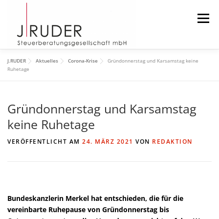
Zum
Inhalt
Menü
springen
J.RUDER
Aktuelles
Corona-Krise
Gründonnerstag und Karsamstag keine
START
AKTUELLES
DIE KANZLEI
Ruhetage
Gründonnerstag und Karsamstag
DAS TEAM
DOWNLOAD
IMPRESSUM
keine Ruhetage
SUCHEN
VERÖFFENTLICHT AM
24. MÄRZ 2021
VON
REDAKTION
Bundeskanzlerin Merkel hat entschieden, die für die
vereinbarte Ruhepause von Gründonnerstag bis