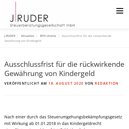
Zum
Inhalt
Menü
springen
J.RUDER
Aktuelles
BFH-Urteile
Ausschlussfrist für die rückwirkende
START
AKTUELLES
DIE KANZLEI
Gewährung von Kindergeld
Ausschlussfrist für die rückwirkende
DAS TEAM
DOWNLOAD
IMPRESSUM
Gewährung von Kindergeld
SUCHEN
VERÖFFENTLICHT AM
18. AUGUST 2020
VON
REDAKTION
Nach einer durch das Steuerumgehungsbekämpfungsgesetz
mit Wirkung ab 01.01.2018 in das Kindergeldrecht