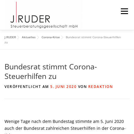
Zum
Inhalt
Menü
springen
J.RUDER
Aktuelles
Corona-Krise
Bundesrat stimmt Corona-Steuerhilfen
START
AKTUELLES
DIE KANZLEI
zu
Bundesrat stimmt Corona-
DAS TEAM
DOWNLOAD
IMPRESSUM
Steuerhilfen zu
SUCHEN
VERÖFFENTLICHT AM
5. JUNI 2020
VON
REDAKTION
Wenige Tage nach dem Bundestag stimmte am 5. Juni 2020
auch der Bundesrat zahlreichen Steuerhilfen in der Corona-