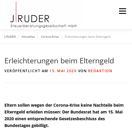
Zum
Inhalt
Menü
springen
J.RUDER
Aktuelles
Corona-Krise
Erleichterungen beim Elterngeld
START
AKTUELLES
DIE KANZLEI
Erleichterungen beim Elterngeld
DAS TEAM
DOWNLOAD
IMPRESSUM
VERÖFFENTLICHT AM
15. MAI 2020
VON
REDAKTION
SUCHEN
Eltern sollen wegen der Corona-Krise keine Nachteile beim
Elterngeld erleiden müssen: Der Bundesrat hat am 15. Mai
2020 einen entsprechende Gesetzesbeschluss des
Bundestages gebilligt.