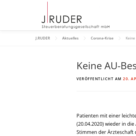
Zum
Inhalt
springen
J.RUDER
Aktuelles
Corona-Krise
Keine
Keine AU-Bes
VERÖFFENTLICHT AM
20. A
Patienten mit einer leic
(20.04.2020) wieder in d
Stimmen der Ärzteschaft d