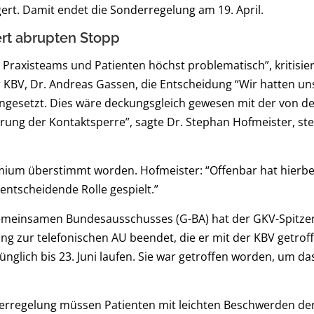
ngert. Damit endet die Sonderregelung am 19. April.
ert abrupten Stopp
r Praxisteams und Patienten höchst problematisch”, kritisie
KBV, Dr. Andreas Gassen, die Entscheidung “Wir hatten uns
eingesetzt. Dies wäre deckungsgleich gewesen mit der von 
ung der Kontaktsperre”, sagte Dr. Stephan Hofmeister, ste
emium überstimmt worden. Hofmeister: “Offenbar hat hierbe
entscheidende Rolle gespielt.”
emeinsamen Bundesausschusses (G-BA) hat der GKV-Spitze
ng zur telefonischen AU beendet, die er mit der KBV getroff
nglich bis 23. Juni laufen. Sie war getroffen worden, um das
derregelung müssen Patienten mit leichten Beschwerden d