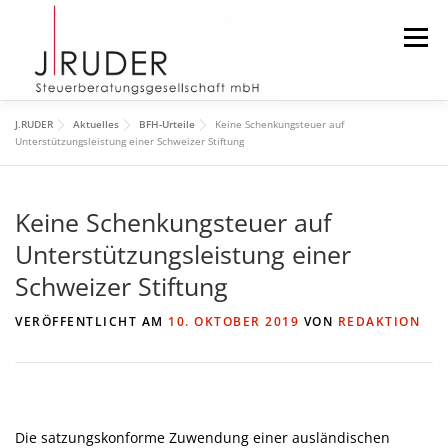
Zum
Inhalt
Menü
springen
J.RUDER
Aktuelles
BFH-Urteile
Keine Schenkungsteuer auf
START
AKTUELLES
DIE KANZLEI
Unterstützungsleistung einer Schweizer Stiftung
Keine Schenkungsteuer auf
DAS TEAM
DOWNLOAD
IMPRESSUM
Unterstützungsleistung einer
Schweizer Stiftung
SUCHEN
VERÖFFENTLICHT AM
10. OKTOBER 2019
VON
REDAKTION
Die satzungskonforme Zuwendung einer ausländischen