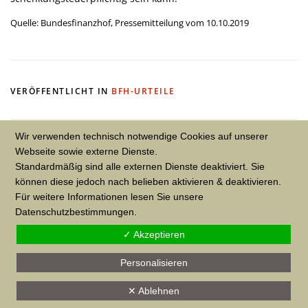
Quelle: Bundesfinanzhof, Pressemitteilung vom 10.10.2019
VERÖFFENTLICHT IN
BFH-URTEILE
Wir verwenden technisch notwendige Cookies auf unserer
Webseite sowie externe Dienste.
SCHREIBEN SIE EINEN KOMMENTAR
Standardmäßig sind alle externen Dienste deaktiviert. Sie
können diese jedoch nach belieben aktivieren & deaktivieren.
Sie müssen
angemeldet
sein, um einen Kommentar
Für weitere Informationen lesen Sie unsere
abzugeben.
Datenschutzbestimmungen.
✓ Akzeptieren
Personalisieren
©2022 J.RUDER Steuerberatungsgesellschaft mbH
✕ Ablehnen