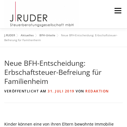
Zum
Inhalt
Menü
springen
J.RUDER
Aktuelles
BFH-Urteile
Neue BFH-Entscheidung: Erbschaftsteuer-
START
AKTUELLES
DIE KANZLEI
Befreiung für Familienheim
Neue BFH-Entscheidung:
DAS TEAM
DOWNLOAD
IMPRESSUM
Erbschaftsteuer-Befreiung für
Familienheim
SUCHEN
VERÖFFENTLICHT AM
31. JULI 2019
VON
REDAKTION
Kinder können eine von ihren Eltern bewohnte Immobilie