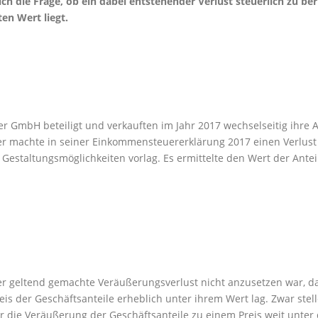
ich die Frage, ob ein dabei entstehender Verlust steuerlich zu be
en Wert liegt.
er GmbH beteiligt und verkauften im Jahr 2017 wechselseitig ihre 
er machte in seiner Einkommensteuererklärung 2017 einen Verlust
r Gestaltungsmöglichkeiten vorlag. Es ermittelte den Wert der Ant
der geltend gemachte Veräußerungsverlust nicht anzusetzen war, da 
is der Geschäftsanteile erheblich unter ihrem Wert lag. Zwar stel
r die Veräußerung der Geschäftsanteile zu einem Preis weit unte