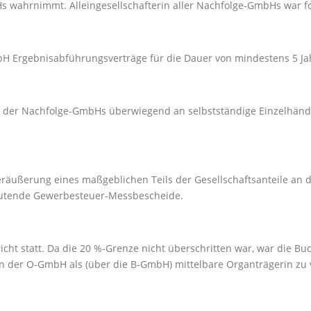
s wahrnimmt. Alleingesellschafterin aller Nachfolge-GmbHs war f
 Ergebnisabführungsverträge für die Dauer von mindestens 5 Ja
il der Nachfolge-GmbHs überwiegend an selbstständige Einzelhän
räußerung eines maßgeblichen Teils der Gesellschaftsanteile an
lautende Gewerbesteuer-Messbescheide.
ht statt. Da die 20 %-Grenze nicht überschritten war, war die B
 der O-GmbH als (über die B-GmbH) mittelbare Organträgerin zu 