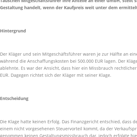
Tauschen Mitgeschäftsführer ihre Anteile an einer GmbH, stellt s
Gestaltung handelt, wenn der Kaufpreis weit unter dem ermittelt
Hintergrund
Der Kläger und sein Mitgeschäftsführer waren je zur Hälfte an ein
während die Anschaffungskosten bei 500.000 EUR lagen. Der Kläg
ablehnte. Es war der Ansicht, dass hier ein Missbrauch rechtliche
EUR. Dagegen richtet sich der Kläger mit seiner Klage.
Entscheidung
Die Klage hatte keinen Erfolg. Das Finanzgericht entschied, dass 
einem nicht vorgesehenen Steuervorteil kommt, da der Verkaufspre
genommen keinen Gestaltungsmissbrauch dar, jedoch erfolgte hie