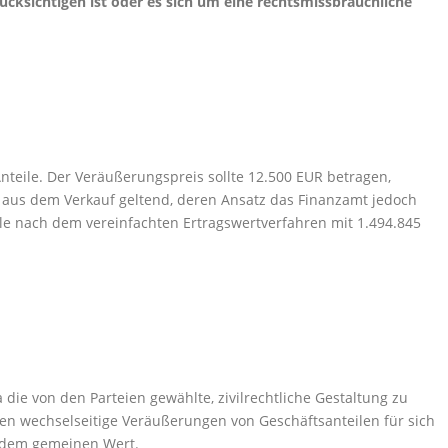
rücksichtigen ist oder es sich um eine rechtsmissbräuchliche
Anteile. Der Veräußerungspreis sollte 12.500 EUR betragen,
 aus dem Verkauf geltend, deren Ansatz das Finanzamt jedoch
eile nach dem vereinfachten Ertragswertverfahren mit 1.494.845
die von den Parteien gewählte, zivilrechtliche Gestaltung zu
len wechselseitige Veräußerungen von Geschäftsanteilen für sich
r dem gemeinen Wert.